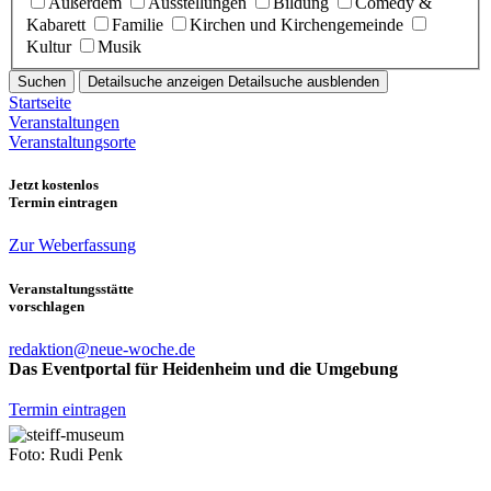
Außerdem
Ausstellungen
Bildung
Comedy &
Kabarett
Familie
Kirchen und Kirchengemeinde
Kultur
Musik
Suchen
Detailsuche anzeigen
Detailsuche ausblenden
Startseite
Veranstaltungen
Veranstaltungsorte
Jetzt kostenlos
Termin eintragen
Zur Weberfassung
Veranstaltungsstätte
vorschlagen
redaktion@neue-woche.de
Das Eventportal für Heidenheim und die Umgebung
Termin eintragen
Foto: Rudi Penk