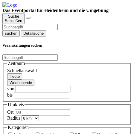
Das Eventportal für Heidenheim und die Umgebung
Suche
Schließen
suchen
Detailsuche
Veranstaltungen suchen
Zeitraum
Schnellauswahl
Heute
Wochenende
von
bis
Umkreis
Ort
Radius
Kategorien