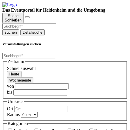
Das Eventportal für Heidenheim und die Umgebung
Suche
Schließen
suchen
Detailsuche
Veranstaltungen suchen
Zeitraum
Schnellauswahl
Heute
Wochenende
von
bis
Umkreis
Ort
Radius
Kategorien