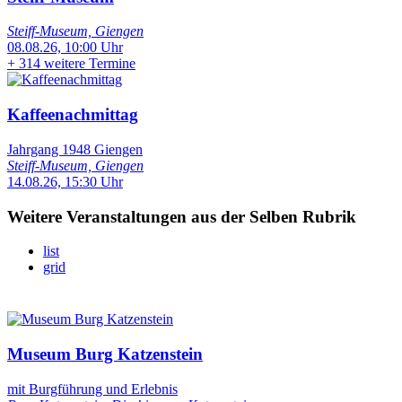
Steiff-Museum, Giengen
08.08.26, 10:00 Uhr
+
314 weitere Termine
Kaffeenachmittag
Jahrgang 1948 Giengen
Steiff-Museum, Giengen
14.08.26, 15:30 Uhr
Weitere Veranstaltungen aus der Selben Rubrik
list
grid
Museum Burg Katzenstein
mit Burgführung und Erlebnis