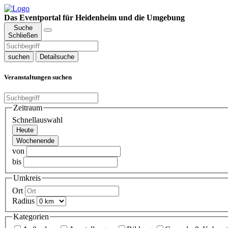
Das Eventportal für Heidenheim und die Umgebung
Suche
Schließen
suchen
Detailsuche
Veranstaltungen suchen
Zeitraum
Schnellauswahl
Heute
Wochenende
von
bis
Umkreis
Ort
Radius
Kategorien