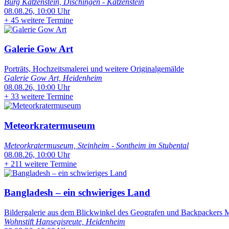
Burg Katzenstein, Dischingen - Katzenstein
08.08.26, 10:00 Uhr
+
45 weitere Termine
Galerie Gow Art
Porträts, Hochzeitsmalerei und weitere Originalgemälde
Galerie Gow Art, Heidenheim
08.08.26, 10:00 Uhr
+
33 weitere Termine
Meteorkratermuseum
Meteorkratermuseum, Steinheim - Sontheim im Stubental
08.08.26, 10:00 Uhr
+
211 weitere Termine
Bangladesh – ein schwieriges Land
Bildergalerie aus dem Blickwinkel des Geografen und Backpackers Ma
Wohnstift Hansegisreute, Heidenheim