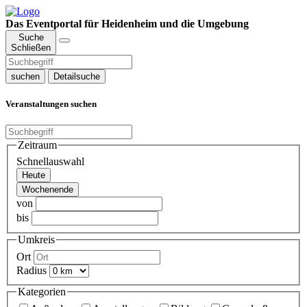
Das Eventportal für Heidenheim und die Umgebung
Suche
Schließen
suchen
Detailsuche
Veranstaltungen suchen
Zeitraum
Schnellauswahl
Heute
Wochenende
von
bis
Umkreis
Ort
Radius
Kategorien