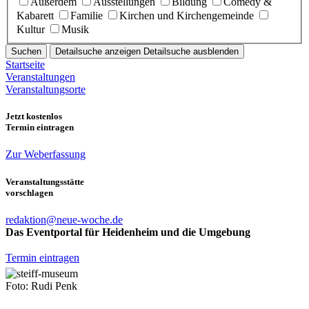
Außerdem
Ausstellungen
Bildung
Comedy &
Kabarett
Familie
Kirchen und Kirchengemeinde
Kultur
Musik
Suchen
Detailsuche anzeigen
Detailsuche ausblenden
Startseite
Veranstaltungen
Veranstaltungsorte
Jetzt kostenlos
Termin eintragen
Zur Weberfassung
Veranstaltungsstätte
vorschlagen
redaktion@neue-woche.de
Das Eventportal für Heidenheim und die Umgebung
Termin eintragen
Foto: Rudi Penk