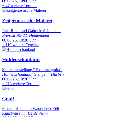
06.08.26, 10:00 Uhr
+
47 weitere Termine
Zeitgenössische Malerei
Jutta Riedl und Gabriele Schumann
Brenzstraße 22, Heidenheim
06.08.26, 10:30 Uhr
+
119 weitere Termine
Höhlenschauland
Sonderausstellung "Terra incognita"
Höhlenschauland, Giengen - Hürben
06.08.26, 10:30 Uhr
+
213 weitere Termine
Goal!
Fußballplakate im Wandel der Zeit
Kunstmuseum, Heidenheim