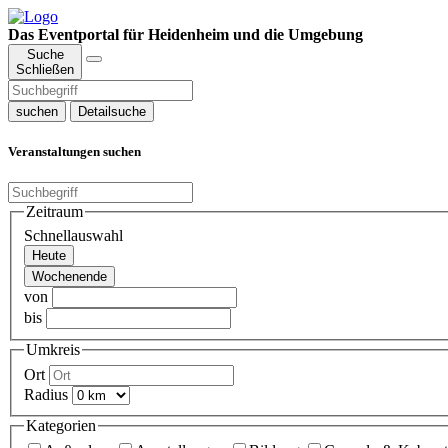
Das Eventportal für Heidenheim und die Umgebung
Suche
Schließen
suchen
Detailsuche
Veranstaltungen suchen
Zeitraum
Schnellauswahl
Heute
Wochenende
von
bis
Umkreis
Ort
Radius
Kategorien