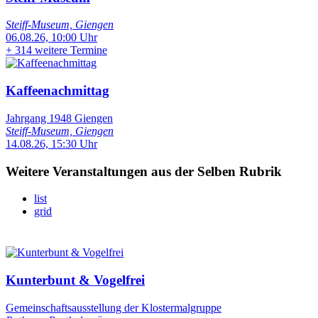
Steiff-Museum, Giengen
06.08.26, 10:00 Uhr
+
314 weitere Termine
Kaffeenachmittag
Jahrgang 1948 Giengen
Steiff-Museum, Giengen
14.08.26, 15:30 Uhr
Weitere Veranstaltungen aus der Selben Rubrik
list
grid
Kunterbunt & Vogelfrei
Gemeinschaftsausstellung der Klostermalgruppe