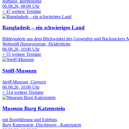
Rathaus, Bartholomä
06.08.26, 08:00 Uhr
+
47 weitere Termine
Bangladesh – ein schwieriges Land
Bildergalerie aus dem Blickwinkel des Geografen und Backpackers Ma
Wohnstift Hansegisreute, Heidenheim
06.08.26, 10:00 Uhr
+
55 weitere Termine
Steiff-Museum
Steiff-Museum, Giengen
06.08.26, 10:00 Uhr
+
314 weitere Termine
Museum Burg Katzenstein
mit Burgführung und Erlebnis
Burg Katzenstein, Dischingen - Katzenstein