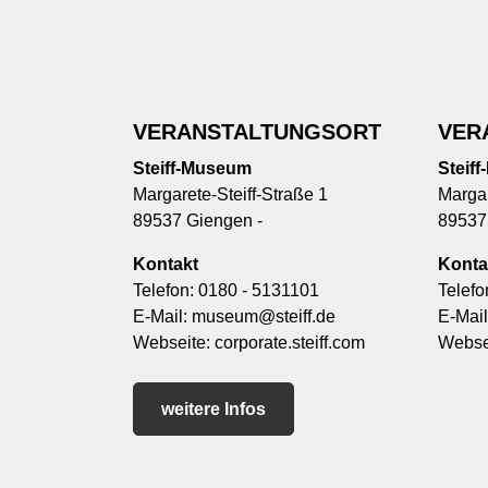
VERANSTALTUNGSORT
VER
Steiff-Museum
Steif
Margarete-Steiff-Straße 1
Margar
89537 Giengen -
89537
Kontakt
Konta
Telefon:
0180 - 5131101
Telefo
E-Mail:
museum@steiff.de
E-Mai
Webseite:
corporate.steiff.com
Webse
weitere Infos