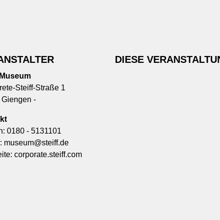
ANSTALTER
DIESE VERANSTALTU
f-Museum
ete-Steiff-Straße 1
 Giengen -
kt
n:
0180 - 5131101
l:
museum@steiff.de
ite:
corporate.steiff.com