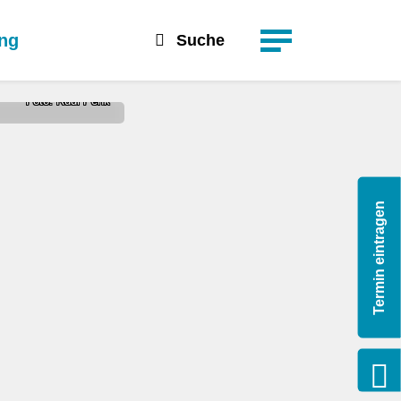
suchen
Detailsuche
ung
Suche
Foto: Rudi Penk
Termin eintragen