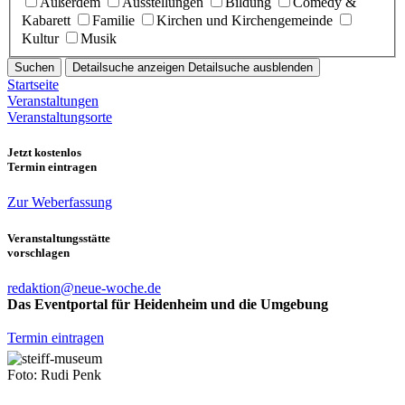
Außerdem
Ausstellungen
Bildung
Comedy &
Kabarett
Familie
Kirchen und Kirchengemeinde
Kultur
Musik
Suchen
Detailsuche anzeigen
Detailsuche ausblenden
Startseite
Veranstaltungen
Veranstaltungsorte
Jetzt kostenlos
Termin eintragen
Zur Weberfassung
Veranstaltungsstätte
vorschlagen
redaktion@neue-woche.de
Das Eventportal für Heidenheim und die Umgebung
Termin eintragen
Foto: Rudi Penk