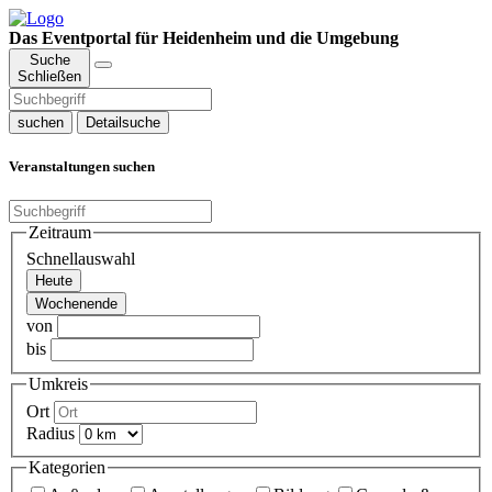
Das Eventportal für Heidenheim und die Umgebung
Suche
Schließen
suchen
Detailsuche
Veranstaltungen suchen
Zeitraum
Schnellauswahl
Heute
Wochenende
von
bis
Umkreis
Ort
Radius
Kategorien