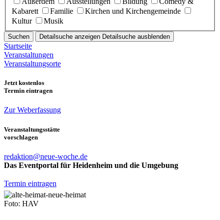
Außerdem
Ausstellungen
Bildung
Comedy &
Kabarett
Familie
Kirchen und Kirchengemeinde
Kultur
Musik
Suchen
Detailsuche anzeigen
Detailsuche ausblenden
Startseite
Veranstaltungen
Veranstaltungsorte
Jetzt kostenlos
Termin eintragen
Zur Weberfassung
Veranstaltungsstätte
vorschlagen
redaktion@neue-woche.de
Das Eventportal für Heidenheim und die Umgebung
Termin eintragen
Foto: HAV