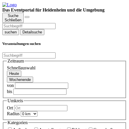
Das Eventportal für Heidenheim und die Umgebung
Suche
Schließen
suchen
Detailsuche
Veranstaltungen suchen
Zeitraum
Schnellauswahl
Heute
Wochenende
von
bis
Umkreis
Ort
Radius
Kategorien