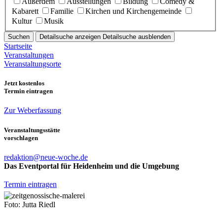
Außerdem
Ausstellungen
Bildung
Comedy &
Kabarett
Familie
Kirchen und Kirchengemeinde
Kultur
Musik
Suchen
Detailsuche anzeigen
Detailsuche ausblenden
Startseite
Veranstaltungen
Veranstaltungsorte
Jetzt kostenlos
Termin eintragen
Zur Weberfassung
Veranstaltungsstätte
vorschlagen
redaktion@neue-woche.de
Das Eventportal für Heidenheim und die Umgebung
Termin eintragen
Foto: Jutta Riedl