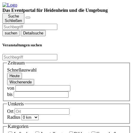
Das Eventportal für Heidenheim und die Umgebung
Suche
Schließen
suchen
Detailsuche
Veranstaltungen suchen
Zeitraum
Schnellauswahl
Heute
Wochenende
von
bis
Umkreis
Ort
Radius
Kategorien