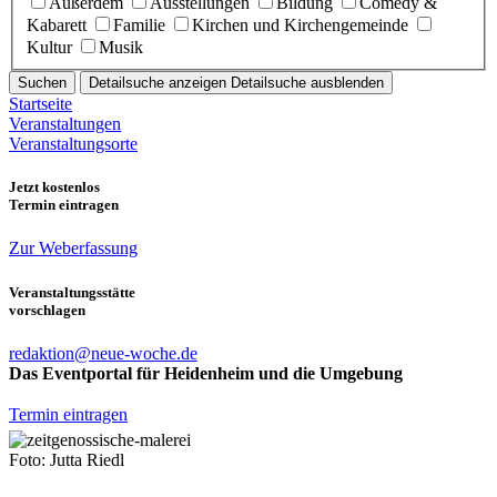
Außerdem
Ausstellungen
Bildung
Comedy &
Kabarett
Familie
Kirchen und Kirchengemeinde
Kultur
Musik
Suchen
Detailsuche anzeigen
Detailsuche ausblenden
Startseite
Veranstaltungen
Veranstaltungsorte
Jetzt kostenlos
Termin eintragen
Zur Weberfassung
Veranstaltungsstätte
vorschlagen
redaktion@neue-woche.de
Das Eventportal für Heidenheim und die Umgebung
Termin eintragen
Foto: Jutta Riedl