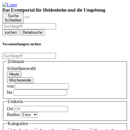
Das Eventportal für Heidenheim und die Umgebung
Suche
Schließen
suchen
Detailsuche
Veranstaltungen suchen
Zeitraum
Schnellauswahl
Heute
Wochenende
von
bis
Umkreis
Ort
Radius
Kategorien