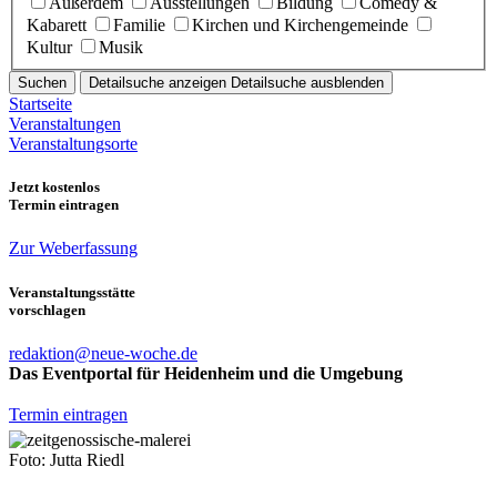
Außerdem
Ausstellungen
Bildung
Comedy &
Kabarett
Familie
Kirchen und Kirchengemeinde
Kultur
Musik
Suchen
Detailsuche anzeigen
Detailsuche ausblenden
Startseite
Veranstaltungen
Veranstaltungsorte
Jetzt kostenlos
Termin eintragen
Zur Weberfassung
Veranstaltungsstätte
vorschlagen
redaktion@neue-woche.de
Das Eventportal für Heidenheim und die Umgebung
Termin eintragen
Foto: Jutta Riedl