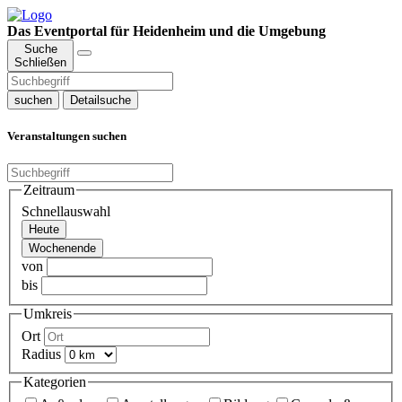
Das Eventportal für Heidenheim und die Umgebung
Suche
Schließen
suchen
Detailsuche
Veranstaltungen suchen
Zeitraum
Schnellauswahl
Heute
Wochenende
von
bis
Umkreis
Ort
Radius
Kategorien