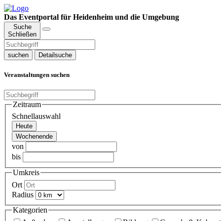
Das Eventportal für Heidenheim und die Umgebung
Suche
Schließen
suchen
Detailsuche
Veranstaltungen suchen
Zeitraum
Schnellauswahl
Heute
Wochenende
von
bis
Umkreis
Ort
Radius
Kategorien