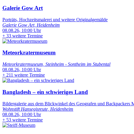
Galerie Gow Art
Porträts, Hochzeitsmalerei und weitere Originalgemälde
Galerie Gow Art, Heidenheim
08.08.26, 10:00 Uhr
+
33 weitere Termine
Meteorkratermuseum
Meteorkratermuseum, Steinheim - Sontheim im Stubental
08.08.26, 10:00 Uhr
+
211 weitere Termine
Bangladesh – ein schwieriges Land
Bildergalerie aus dem Blickwinkel des Geografen und Backpackers Ma
Wohnstift Hansegisreute, Heidenheim
08.08.26, 10:00 Uhr
+
53 weitere Termine