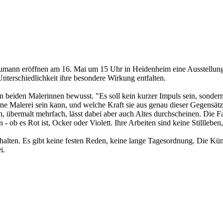
umann eröffnen am 16. Mai um 15 Uhr in Heidenheim eine Ausstellung z
 Unterschiedlichkeit ihre besondere Wirkung entfalten.
den beiden Malerinnen bewusst. "Es soll kein kurzer Impuls sein, sonde
e Malerei sein kann, und welche Kraft sie aus genau dieser Gegensätzl
, übermalt mehrfach, lässt dabei aber auch Altes durchscheinen. Die Far
 - ob es Rot ist, Ocker oder Violett. Ihre Arbeiten sind keine Stillleb
alten. Es gibt keine festen Reden, keine lange Tagesordnung. Die Küns
i.