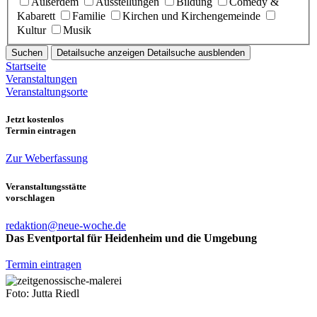
Außerdem
Ausstellungen
Bildung
Comedy &
Kabarett
Familie
Kirchen und Kirchengemeinde
Kultur
Musik
Suchen
Detailsuche anzeigen
Detailsuche ausblenden
Startseite
Veranstaltungen
Veranstaltungsorte
Jetzt kostenlos
Termin eintragen
Zur Weberfassung
Veranstaltungsstätte
vorschlagen
redaktion@neue-woche.de
Das Eventportal für Heidenheim und die Umgebung
Termin eintragen
Foto: Jutta Riedl