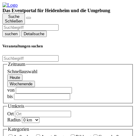
Das Eventportal für Heidenheim und die Umgebung
Suche
Schließen
suchen
Detailsuche
Veranstaltungen suchen
Zeitraum
Schnellauswahl
Heute
Wochenende
von
bis
Umkreis
Ort
Radius
Kategorien