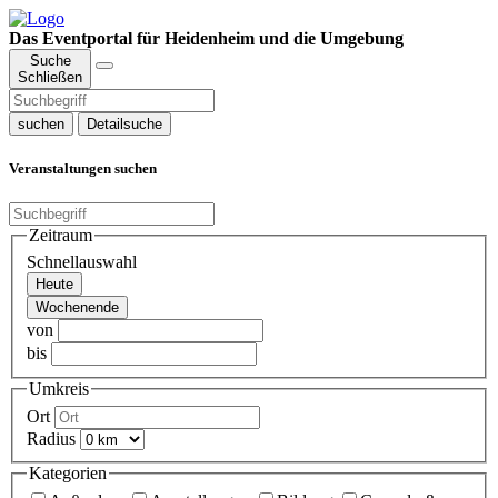
Das Eventportal für Heidenheim und die Umgebung
Suche
Schließen
suchen
Detailsuche
Veranstaltungen suchen
Zeitraum
Schnellauswahl
Heute
Wochenende
von
bis
Umkreis
Ort
Radius
Kategorien