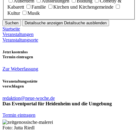
Außerdem
Ausstellungen
Bildung
Comedy &
Kabarett
Familie
Kirchen und Kirchengemeinde
Kultur
Musik
Suchen
Detailsuche anzeigen
Detailsuche ausblenden
Startseite
Veranstaltungen
Veranstaltungsorte
Jetzt kostenlos
Termin eintragen
Zur Weberfassung
Veranstaltungsstätte
vorschlagen
redaktion@neue-woche.de
Das Eventportal für Heidenheim und die Umgebung
Termin eintragen
Foto: Jutta Riedl