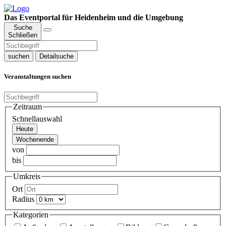
Das Eventportal für Heidenheim und die Umgebung
Suche
Schließen
suchen
Detailsuche
Veranstaltungen suchen
Zeitraum
Schnellauswahl
Heute
Wochenende
von
bis
Umkreis
Ort
Radius
Kategorien