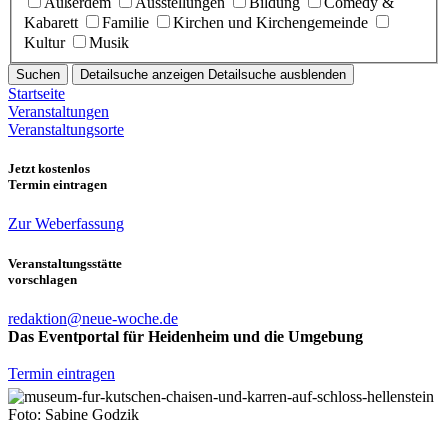
Außerdem
Ausstellungen
Bildung
Comedy &
Kabarett
Familie
Kirchen und Kirchengemeinde
Kultur
Musik
Suchen
Detailsuche anzeigen
Detailsuche ausblenden
Startseite
Veranstaltungen
Veranstaltungsorte
Jetzt kostenlos
Termin eintragen
Zur Weberfassung
Veranstaltungsstätte
vorschlagen
redaktion@neue-woche.de
Das Eventportal für Heidenheim und die Umgebung
Termin eintragen
Foto: Sabine Godzik