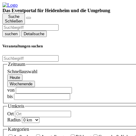
Das Eventportal für Heidenheim und die Umgebung
Suche
Schließen
suchen
Detailsuche
Veranstaltungen suchen
Zeitraum
Schnellauswahl
Heute
Wochenende
von
bis
Umkreis
Ort
Radius
Kategorien