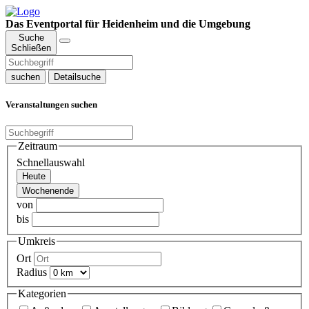
Das Eventportal für Heidenheim und die Umgebung
Suche
Schließen
suchen
Detailsuche
Veranstaltungen suchen
Zeitraum
Schnellauswahl
Heute
Wochenende
von
bis
Umkreis
Ort
Radius
Kategorien