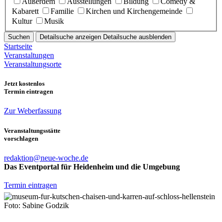
Außerdem
Ausstellungen
Bildung
Comedy &
Kabarett
Familie
Kirchen und Kirchengemeinde
Kultur
Musik
Suchen
Detailsuche anzeigen
Detailsuche ausblenden
Startseite
Veranstaltungen
Veranstaltungsorte
Jetzt kostenlos
Termin eintragen
Zur Weberfassung
Veranstaltungsstätte
vorschlagen
redaktion@neue-woche.de
Das Eventportal für Heidenheim und die Umgebung
Termin eintragen
Foto: Sabine Godzik