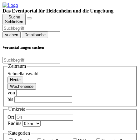
Das Eventportal für Heidenheim und die Umgebung
Suche
Schließen
suchen
Detailsuche
Veranstaltungen suchen
Zeitraum
Schnellauswahl
Heute
Wochenende
von
bis
Umkreis
Ort
Radius
Kategorien