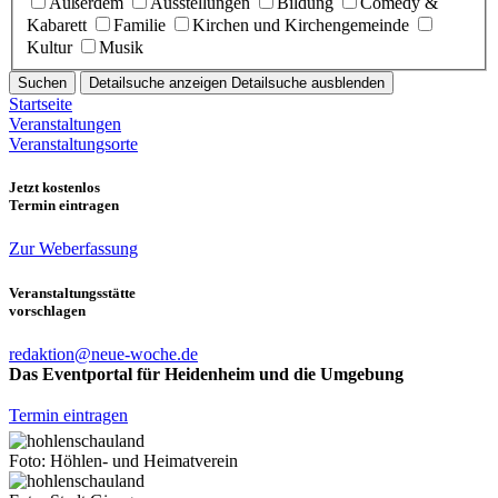
Außerdem
Ausstellungen
Bildung
Comedy &
Kabarett
Familie
Kirchen und Kirchengemeinde
Kultur
Musik
Suchen
Detailsuche anzeigen
Detailsuche ausblenden
Startseite
Veranstaltungen
Veranstaltungsorte
Jetzt kostenlos
Termin eintragen
Zur Weberfassung
Veranstaltungsstätte
vorschlagen
redaktion@neue-woche.de
Das Eventportal für Heidenheim und die Umgebung
Termin eintragen
Foto: Höhlen- und Heimatverein