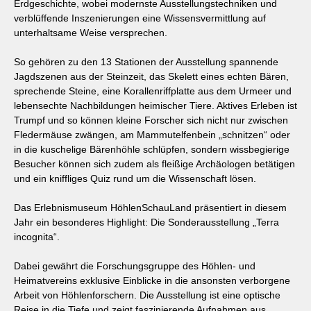
Erdgeschichte, wobei modernste Ausstellungstechniken und
verblüffende Inszenierungen eine Wissensvermittlung auf
unterhaltsame Weise versprechen.
So gehören zu den 13 Stationen der Ausstellung spannende
Jagdszenen aus der Steinzeit, das Skelett eines echten Bären,
sprechende Steine, eine Korallenriffplatte aus dem Urmeer und
lebensechte Nachbildungen heimischer Tiere. Aktives Erleben ist
Trumpf und so können kleine Forscher sich nicht nur zwischen
Fledermäuse zwängen, am Mammutelfenbein „schnitzen“ oder
in die kuschelige Bärenhöhle schlüpfen, sondern wissbegierige
Besucher können sich zudem als fleißige Archäologen betätigen
und ein kniffliges Quiz rund um die Wissenschaft lösen.
Das Erlebnismuseum HöhlenSchauLand präsentiert in diesem
Jahr ein besonderes Highlight: Die Sonderausstellung „Terra
incognita“.
Dabei gewährt die Forschungsgruppe des Höhlen- und
Heimatvereins exklusive Einblicke in die ansonsten verborgene
Arbeit von Höhlenforschern. Die Ausstellung ist eine optische
Reise in die Tiefe und zeigt faszinierende Aufnahmen aus