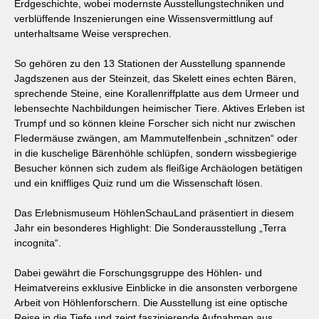
Erdgeschichte, wobei modernste Ausstellungstechniken und
verblüffende Inszenierungen eine Wissensvermittlung auf
unterhaltsame Weise versprechen.
So gehören zu den 13 Stationen der Ausstellung spannende
Jagdszenen aus der Steinzeit, das Skelett eines echten Bären,
sprechende Steine, eine Korallenriffplatte aus dem Urmeer und
lebensechte Nachbildungen heimischer Tiere. Aktives Erleben ist
Trumpf und so können kleine Forscher sich nicht nur zwischen
Fledermäuse zwängen, am Mammutelfenbein „schnitzen“ oder
in die kuschelige Bärenhöhle schlüpfen, sondern wissbegierige
Besucher können sich zudem als fleißige Archäologen betätigen
und ein kniffliges Quiz rund um die Wissenschaft lösen.
Das Erlebnismuseum HöhlenSchauLand präsentiert in diesem
Jahr ein besonderes Highlight: Die Sonderausstellung „Terra
incognita“.
Dabei gewährt die Forschungsgruppe des Höhlen- und
Heimatvereins exklusive Einblicke in die ansonsten verborgene
Arbeit von Höhlenforschern. Die Ausstellung ist eine optische
Reise in die Tiefe und zeigt faszinierende Aufnahmen aus