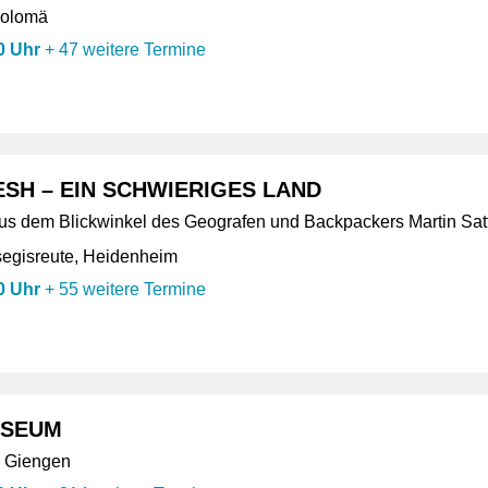
holomä
0 Uhr
+
47 weitere Termine
SH – EIN SCHWIERIGES LAND
aus dem Blickwinkel des Geografen und Backpackers Martin Satt
segisreute, Heidenheim
0 Uhr
+
55 weitere Termine
USEUM
, Giengen