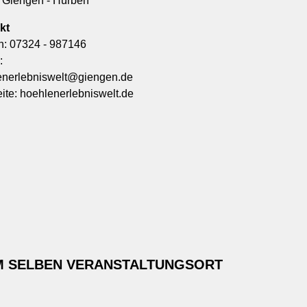
 Giengen - Hürben
kt
n:
07324 - 987146
:
enerlebniswelt@giengen.de
ite:
hoehlenerlebniswelt.de
M SELBEN VERANSTALTUNGSORT