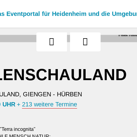
s Eventportal für Heidenheim und die Umgeb
Foto: Höh
LENSCHAULAND
LAND, GIENGEN - HÜRBEN
0 UHR
+
213 weitere Termine
Terra incognita"
HLE.MENSCH.NATUR: