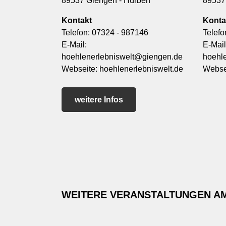
89537 Giengen - Hürben
89537
Kontakt
Konta
Telefon:
07324 - 987146
Telefo
E-Mail:
E-Mail
hoehlenerlebniswelt@giengen.de
hoehl
Webseite:
hoehlenerlebniswelt.de
Webse
weitere Infos
WEITERE VERANSTALTUNGEN A