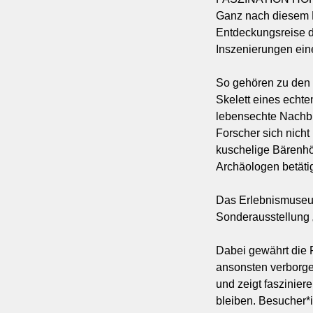
Ganz nach diesem 
Entdeckungsreise d
Inszenierungen ein
So gehören zu den 
Skelett eines echte
lebensechte Nachbi
Forscher sich nich
kuschelige Bärenhö
Archäologen betätig
Das Erlebnismuseum
Sonderausstellung „
Dabei gewährt die 
ansonsten verborgen
und zeigt faszinie
bleiben. Besucher*