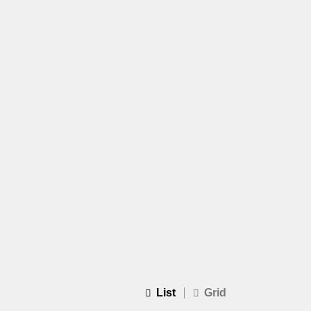
List
Grid