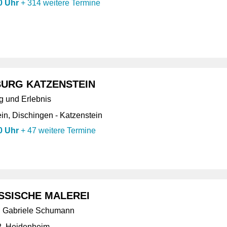
0 Uhr
+
314 weitere Termine
URG KATZENSTEIN
g und Erlebnis
in, Dischingen - Katzenstein
0 Uhr
+
47 weitere Termine
SSISCHE MALEREI
nd Gabriele Schumann
2, Heidenheim