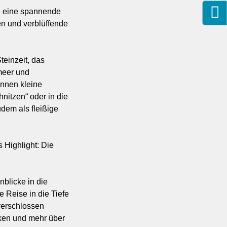
d eine spannende
n und verblüffende
einzeit, das
meer und
önnen kleine
itzen“ oder in die
dem als fleißige
Highlight: Die
blicke in die
 Reise in die Tiefe
verschlossen
cken und mehr über