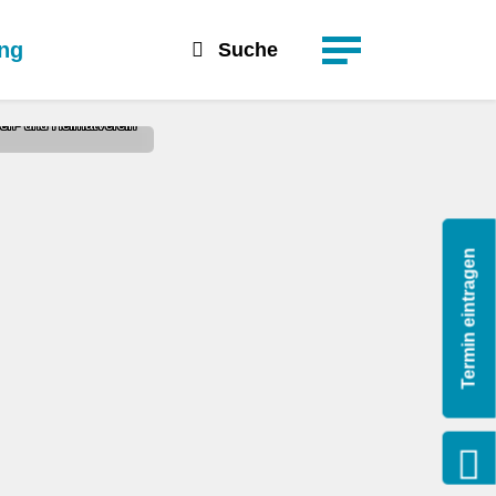
suchen
Detailsuche
ung
Suche
len- und Heimatverein
Termin eintragen