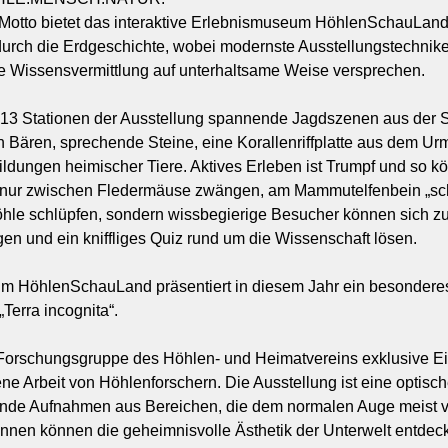
Motto bietet das interaktive Erlebnismuseum HöhlenSchauLan
urch die Erdgeschichte, wobei modernste Ausstellungstechnike
e Wissensvermittlung auf unterhaltsame Weise versprechen.
13 Stationen der Ausstellung spannende Jagdszenen aus der St
n Bären, sprechende Steine, eine Korallenriffplatte aus dem Ur
ldungen heimischer Tiere. Aktives Erleben ist Trumpf und so k
t nur zwischen Fledermäuse zwängen, am Mammutelfenbein „schn
hle schlüpfen, sondern wissbegierige Besucher können sich zu
en und ein kniffliges Quiz rund um die Wissenschaft lösen.
 HöhlenSchauLand präsentiert in diesem Jahr ein besonderes 
Terra incognita“.
Forschungsgruppe des Höhlen- und Heimatvereins exklusive Ein
e Arbeit von Höhlenforschern. Die Ausstellung ist eine optische
rende Aufnahmen aus Bereichen, die dem normalen Auge meist 
innen können die geheimnisvolle Ästhetik der Unterwelt entde