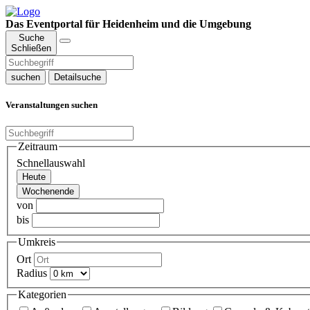
Das Eventportal für Heidenheim und die Umgebung
Suche
Schließen
suchen
Detailsuche
Veranstaltungen suchen
Zeitraum
Schnellauswahl
Heute
Wochenende
von
bis
Umkreis
Ort
Radius
Kategorien