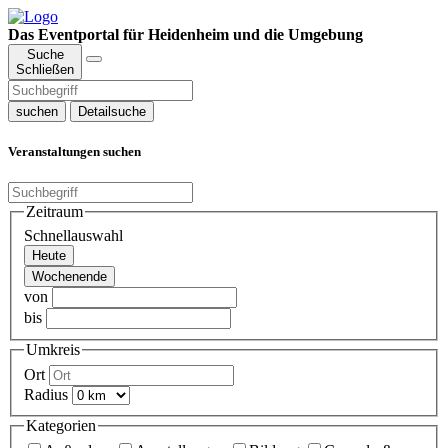
Das Eventportal für Heidenheim und die Umgebung
Suche
Schließen
suchen
Detailsuche
Veranstaltungen suchen
Zeitraum
Schnellauswahl
Heute
Wochenende
von
bis
Umkreis
Ort
Radius
Kategorien