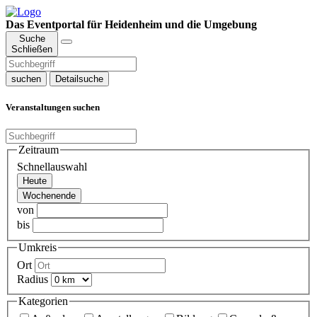
Das Eventportal für Heidenheim und die Umgebung
Suche
Schließen
suchen
Detailsuche
Veranstaltungen suchen
Zeitraum
Schnellauswahl
Heute
Wochenende
von
bis
Umkreis
Ort
Radius
Kategorien