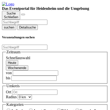
Das Eventportal für Heidenheim und die Umgebung
Suche
Schließen
suchen
Detailsuche
Veranstaltungen suchen
Zeitraum
Schnellauswahl
Heute
Wochenende
von
bis
Umkreis
Ort
Radius
Kategorien