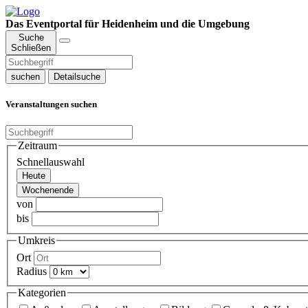
Das Eventportal für Heidenheim und die Umgebung
Suche
Schließen
suchen
Detailsuche
Veranstaltungen suchen
Zeitraum
Schnellauswahl
Heute
Wochenende
von
bis
Umkreis
Ort
Radius
Kategorien