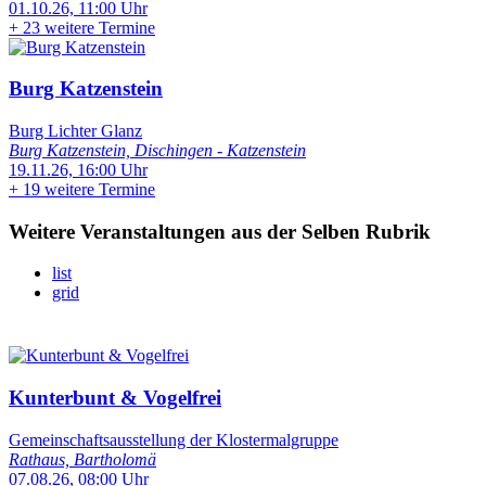
01.10.26, 11:00 Uhr
+
23 weitere Termine
Burg Katzenstein
Burg Lichter Glanz
Burg Katzenstein, Dischingen - Katzenstein
19.11.26, 16:00 Uhr
+
19 weitere Termine
Weitere Veranstaltungen aus der Selben Rubrik
list
grid
Kunterbunt & Vogelfrei
Gemeinschaftsausstellung der Klostermalgruppe
Rathaus, Bartholomä
07.08.26, 08:00 Uhr