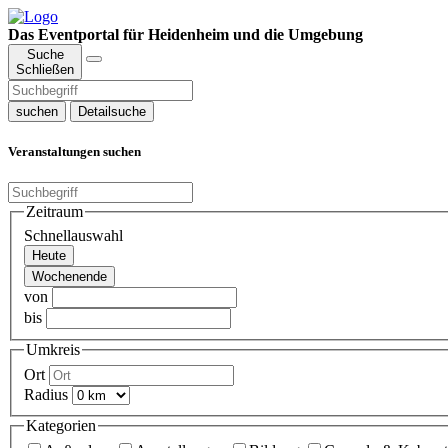
Das Eventportal für Heidenheim und die Umgebung
Suche
Schließen
suchen
Detailsuche
Veranstaltungen suchen
Zeitraum
Schnellauswahl
Heute
Wochenende
von
bis
Umkreis
Ort
Radius
Kategorien