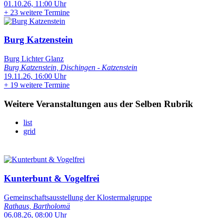
01.10.26, 11:00 Uhr
+
23 weitere Termine
Burg Katzenstein
Burg Lichter Glanz
Burg Katzenstein, Dischingen - Katzenstein
19.11.26, 16:00 Uhr
+
19 weitere Termine
Weitere Veranstaltungen aus der Selben Rubrik
list
grid
Kunterbunt & Vogelfrei
Gemeinschaftsausstellung der Klostermalgruppe
Rathaus, Bartholomä
06.08.26, 08:00 Uhr