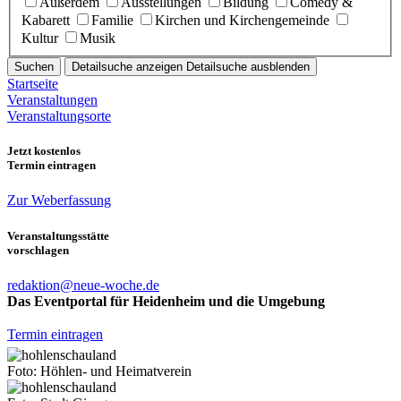
Außerdem
Ausstellungen
Bildung
Comedy &
Kabarett
Familie
Kirchen und Kirchengemeinde
Kultur
Musik
Suchen
Detailsuche anzeigen
Detailsuche ausblenden
Startseite
Veranstaltungen
Veranstaltungsorte
Jetzt kostenlos
Termin eintragen
Zur Weberfassung
Veranstaltungsstätte
vorschlagen
redaktion@neue-woche.de
Das Eventportal für Heidenheim und die Umgebung
Termin eintragen
Foto: Höhlen- und Heimatverein