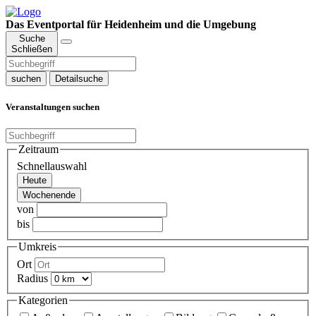
Das Eventportal für Heidenheim und die Umgebung
Suche
Schließen
suchen
Detailsuche
Veranstaltungen suchen
Zeitraum
Schnellauswahl
Heute
Wochenende
von
bis
Umkreis
Ort
Radius
Kategorien