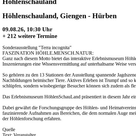
Höhlenschauland
Höhlenschauland, Giengen - Hürben
09.08.26, 10:30 Uhr
+
212 weitere Termine
Sonderausstellung "Terra incognita"
FASZINATION HÖHLE.MENSCH.NATUR:
Ganz nach diesem Motto bietet das interaktive Erlebnismuseum Höhl
Inszenierungen eine Wissensvermittlung auf unterhaltsame Weise ver
So gehören zu den 13 Stationen der Ausstellung spannende Jagdszenen 
Nachbildungen heimischer Tiere. Aktives Erleben ist Trumpf und so 
schlüpfen, sondern wissbegierige Besucher können sich zudem als fle
Das Erlebnismuseum HöhlenSchauLand präsentiert in diesem Jahr ein 
Dabei gewährt die Forschungsgruppe des Höhlen- und Heimatvereins ex
faszinierende Aufnahmen aus Bereichen, die dem normalen Auge meis
der Höhlenforschung erfahren.
Quelle
Text: Veranstalter