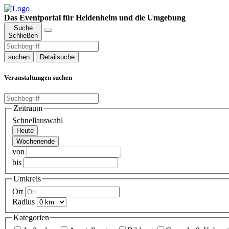
Das Eventportal für Heidenheim und die Umgebung
Suche
Schließen
suchen
Detailsuche
Veranstaltungen suchen
Zeitraum
Schnellauswahl
Heute
Wochenende
von
bis
Umkreis
Ort
Radius
Kategorien