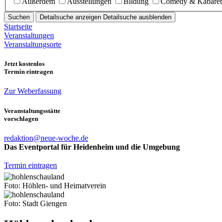
Außerdem
Ausstellungen
Bildung
Comedy & Kabaret
Suchen
Detailsuche anzeigen
Detailsuche ausblenden
Startseite
Veranstaltungen
Veranstaltungsorte
Jetzt kostenlos
Termin eintragen
Zur Weberfassung
Veranstaltungsstätte
vorschlagen
redaktion@neue-woche.de
Das Eventportal für Heidenheim und die Umgebung
Termin eintragen
Foto: Höhlen- und Heimatverein
Foto: Stadt Giengen