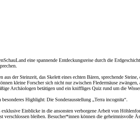
enSchauLand eine spannende Entdeckungsreise durch die Erdgeschicht
sprechen.
aus der Steinzeit, das Skelett eines echten Bären, sprechende Steine,
können kleine Forscher sich nicht nur zwischen Fledermäuse zwängen,
ißige Archäologen betätigen und ein kniffliges Quiz rund um die Wissen
besonderes Highlight: Die Sonderausstellung „Terra incognita“.
klusive Einblicke in die ansonsten verborgene Arbeit von Höhlenforsch
t verschlossen bleiben. Besucher*innen können die geheimnisvolle Äs