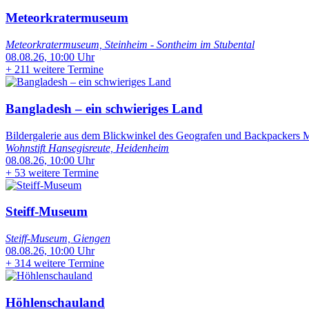
Meteorkratermuseum
Meteorkratermuseum, Steinheim - Sontheim im Stubental
08.08.26, 10:00 Uhr
+
211 weitere Termine
Bangladesh – ein schwieriges Land
Bildergalerie aus dem Blickwinkel des Geografen und Backpackers Ma
Wohnstift Hansegisreute, Heidenheim
08.08.26, 10:00 Uhr
+
53 weitere Termine
Steiff-Museum
Steiff-Museum, Giengen
08.08.26, 10:00 Uhr
+
314 weitere Termine
Höhlenschauland