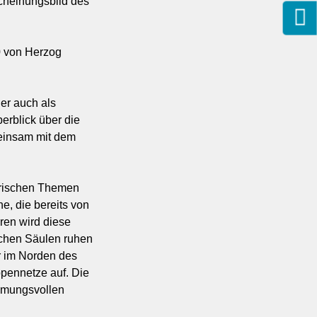
cheinungsbild des
0 von Herzog
er auch als
erblick über die
meinsam mit dem
torischen Themen
e, die bereits von
ren wird diese
schen Säulen ruhen
r im Norden des
ppennetze auf. Die
immungsvollen