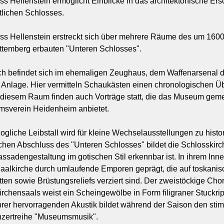
 Hellenstein ermöglicht Einblicke in das architektonische Ers
tlichen Schlosses.
s Hellenstein erstreckt sich über mehrere Räume des um 160
rttemberg erbauten "Unteren Schlosses".
h befindet sich im ehemaligen Zeughaus, dem Waffenarsenal d
Anlage. Hier vermitteln Schaukästen einen chronologischen Üb
n diesem Raum finden auch Vorträge statt, die das Museum ge
umsverein Heidenheim anbietet.
ogliche Leibstall wird für kleine Wechselausstellungen zu his
chen Abschluss des "Unteren Schlosses" bildet die Schlosskirch
ssadengestaltung im gotischen Stil erkennbar ist. In ihrem Inne
 Saalkirche durch umlaufende Emporen geprägt, die auf toskani
ten sowie Brüstungsreliefs verziert sind. Der zweistöckige Cho
rchensaals weist ein Scheingewölbe in Form filigraner Stuckri
ihrer hervorragenden Akustik bildet während der Saison den st
nzertreihe "Museumsmusik".