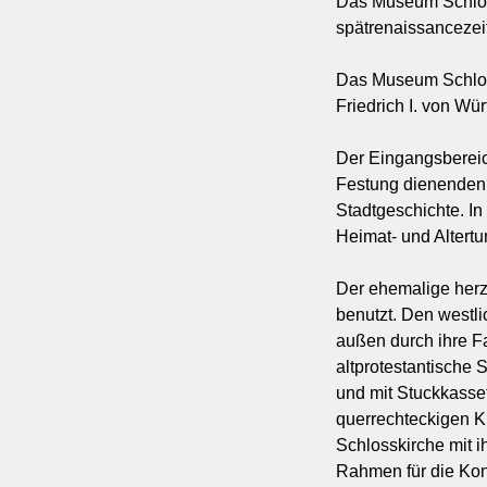
Das Museum Schloss
spätrenaissancezei
Das Museum Schlos
Friedrich I. von Wü
Der Eingangsbereic
Festung dienenden 
Stadtgeschichte. I
Heimat- und Altert
Der ehemalige herz
benutzt. Den westli
außen durch ihre Fa
altprotestantische
und mit Stuckkasset
querrechteckigen Ki
Schlosskirche mit 
Rahmen für die Ko