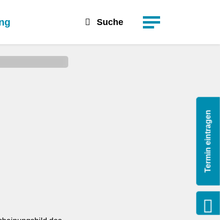
suchen
Detailsuche
ung
Suche
Termin eintragen