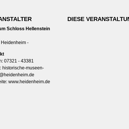
ANSTALTER
DIESE VERANSTALTU
m Schloss Hellenstein
 Heidenheim -
kt
n:
07321 - 43381
l:
historische-museen-
v@heidenheim.de
ite:
www.heidenheim.de