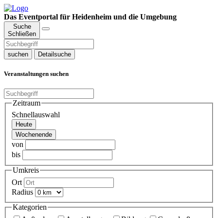
Das Eventportal für Heidenheim und die Umgebung
Suche
Schließen
suchen
Detailsuche
Veranstaltungen suchen
Zeitraum
Schnellauswahl
Heute
Wochenende
von
bis
Umkreis
Ort
Radius
Kategorien