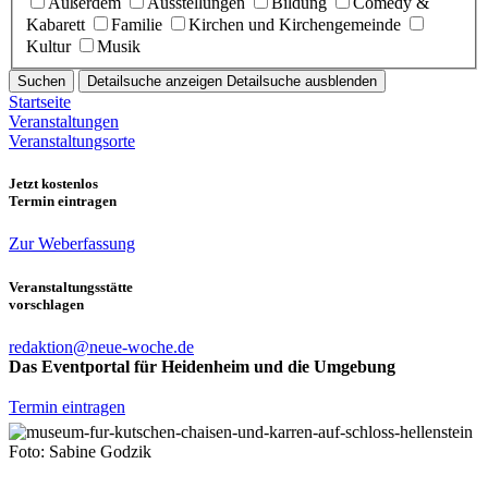
Außerdem
Ausstellungen
Bildung
Comedy &
Kabarett
Familie
Kirchen und Kirchengemeinde
Kultur
Musik
Suchen
Detailsuche anzeigen
Detailsuche ausblenden
Startseite
Veranstaltungen
Veranstaltungsorte
Jetzt kostenlos
Termin eintragen
Zur Weberfassung
Veranstaltungsstätte
vorschlagen
redaktion@neue-woche.de
Das Eventportal für Heidenheim und die Umgebung
Termin eintragen
Foto: Sabine Godzik