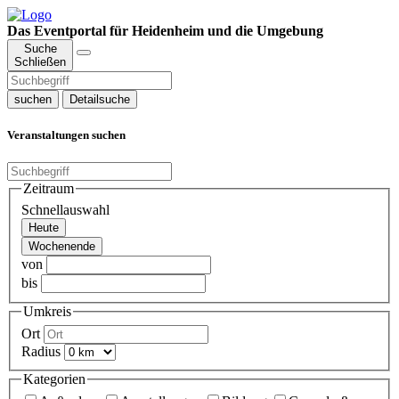
Das Eventportal für Heidenheim und die Umgebung
Suche
Schließen
suchen
Detailsuche
Veranstaltungen suchen
Zeitraum
Schnellauswahl
Heute
Wochenende
von
bis
Umkreis
Ort
Radius
Kategorien