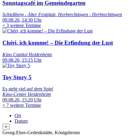
Sonntagscafé im Gemeindegarten
Schießberg - Alter Festplatz, Herbrechtingen - Herbrechtingen
09.08.26, 14:30 Uhr
+
3 weitere Termine
Chéri, ich komme! – Die Erfindung der Lust
Kino Capitol Heidenheim
09.08.26, 15:15 Uhr
Toy Story 5
Es steht viel auf dem Spiel
Kino-Center Heidenheim
09.08.26, 15:20 Uhr
+
7 weitere Termine
Ort
Datum
×
Georg-Elser-Gedenkstätte, Königsbronn