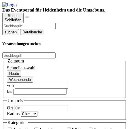
Das Eventportal für Heidenheim und die Umgebung
Suche
Schließen
suchen
Detailsuche
Veranstaltungen suchen
Zeitraum
Schnellauswahl
Heute
Wochenende
von
bis
Umkreis
Ort
Radius
Kategorien