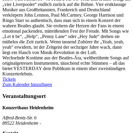
„vier Liverpooler“ endlich zurück auf die Bühne. Vier erstklassige
Musiker aus Großbritannien, Frankreich und Deutschland
verkörpern John Lennon, Paul McCartney, George Harrison und
Ringo Starr so authentisch, dass man sich in einem Konzert der
wahren Beatles glaubt. Sie erobern die Herzen der Fans in einem
emotional packenden, mitreißenden Fest der Freude. Mit Songs wie
„Let it be“, „Help“, „Penny Lane“ oder „Hey Jude“ drehen sie
mühelos die Zeit zurück. Wenn tausend Zuhörer ihr „Yeah, yeah,
yeah“ erwidern, ist der Zeitgeist der sechziger Jahre wach, dann
liegt ein Hauch von Musik-Revolution in der Luft.
Wechselnde Kostüme aus der Beatles-Ära, weltberühmte Songs auf
originalgetreuen Instrumenten, täuschend echte Stimmen – all das
bietet YESTERDAY dem Publikum in einem über zweistündigen
Konzerterlebnis.
Tickets
Zum Kalender hinzufügen
Veranstaltungsort
Konzerthaus Heidenheim
Alfred-Bentz-Str. 6
89522 Heidenheim -