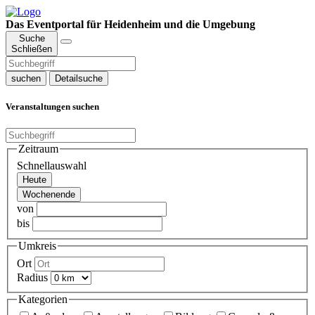
Das Eventportal für Heidenheim und die Umgebung
Suche
Schließen
suchen
Detailsuche
Veranstaltungen suchen
Zeitraum
Schnellauswahl
Heute
Wochenende
von
bis
Umkreis
Ort
Radius
Kategorien