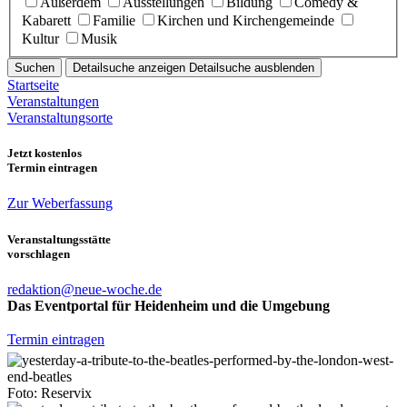
Außerdem
Ausstellungen
Bildung
Comedy &
Kabarett
Familie
Kirchen und Kirchengemeinde
Kultur
Musik
Suchen
Detailsuche anzeigen
Detailsuche ausblenden
Startseite
Veranstaltungen
Veranstaltungsorte
Jetzt kostenlos
Termin eintragen
Zur Weberfassung
Veranstaltungsstätte
vorschlagen
redaktion@neue-woche.de
Das Eventportal für Heidenheim und die Umgebung
Termin eintragen
Foto: Reservix