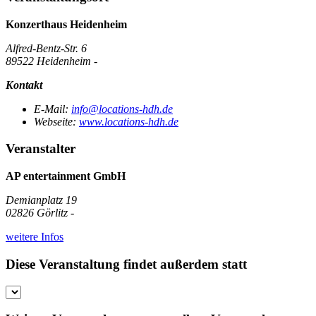
Konzerthaus Heidenheim
Alfred-Bentz-Str. 6
89522 Heidenheim -
Kontakt
E-Mail:
info@locations-hdh.de
Webseite:
www.locations-hdh.de
Veranstalter
AP entertainment GmbH
Demianplatz 19
02826 Görlitz -
weitere Infos
Diese Veranstaltung findet außerdem statt