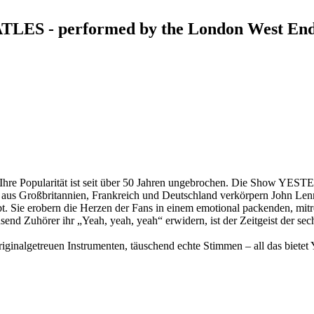
S - performed by the London West End 
es. Ihre Popularität ist seit über 50 Jahren ungebrochen. Die Sho
er aus Großbritannien, Frankreich und Deutschland verkörpern John Le
bt. Sie erobern die Herzen der Fans in einem emotional packenden, mit
end Zuhörer ihr „Yeah, yeah, yeah“ erwidern, ist der Zeitgeist der se
riginalgetreuen Instrumenten, täuschend echte Stimmen – all das bi