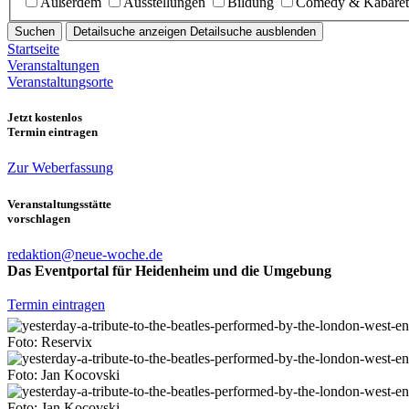
Außerdem
Ausstellungen
Bildung
Comedy & Kabaret
Suchen
Detailsuche anzeigen
Detailsuche ausblenden
Startseite
Veranstaltungen
Veranstaltungsorte
Jetzt kostenlos
Termin eintragen
Zur Weberfassung
Veranstaltungsstätte
vorschlagen
redaktion@neue-woche.de
Das Eventportal für Heidenheim und die Umgebung
Termin eintragen
Foto: Reservix
Foto: Jan Kocovski
Foto: Jan Kocovski