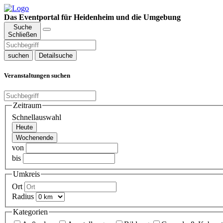
Das Eventportal für Heidenheim und die Umgebung
Suche
Schließen
suchen
Detailsuche
Veranstaltungen suchen
Zeitraum
Schnellauswahl
Heute
Wochenende
von
bis
Umkreis
Ort
Radius
Kategorien