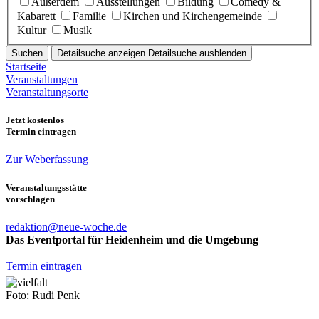
Außerdem
Ausstellungen
Bildung
Comedy &
Kabarett
Familie
Kirchen und Kirchengemeinde
Kultur
Musik
Suchen
Detailsuche anzeigen
Detailsuche ausblenden
Startseite
Veranstaltungen
Veranstaltungsorte
Jetzt kostenlos
Termin eintragen
Zur Weberfassung
Veranstaltungsstätte
vorschlagen
redaktion@neue-woche.de
Das Eventportal für Heidenheim und die Umgebung
Termin eintragen
Foto: Rudi Penk