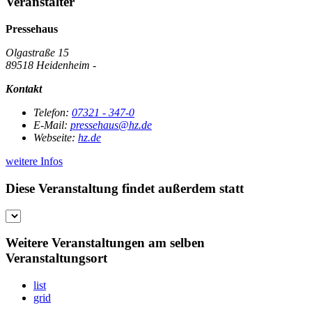
Veranstalter
Pressehaus
Olgastraße 15
89518 Heidenheim -
Kontakt
Telefon:
07321 - 347-0
E-Mail:
pressehaus@hz.de
Webseite:
hz.de
weitere Infos
Diese Veranstaltung findet außerdem statt
Weitere Veranstaltungen am selben
Veranstaltungsort
list
grid