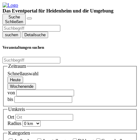
Das Eventportal für Heidenheim und die Umgebung
Suche
Schließen
suchen
Detailsuche
Veranstaltungen suchen
Zeitraum
Schnellauswahl
Heute
Wochenende
von
bis
Umkreis
Ort
Radius
Kategorien