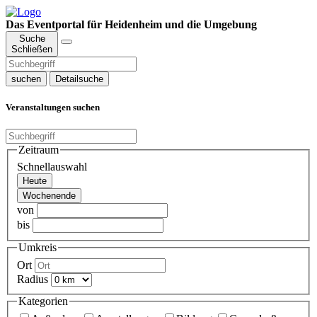
Das Eventportal für Heidenheim und die Umgebung
Suche
Schließen
suchen
Detailsuche
Veranstaltungen suchen
Zeitraum
Schnellauswahl
Heute
Wochenende
von
bis
Umkreis
Ort
Radius
Kategorien