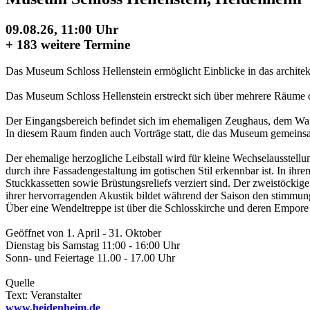
09.08.26, 11:00 Uhr
+
183 weitere Termine
Das Museum Schloss Hellenstein ermöglicht Einblicke in das architek
Das Museum Schloss Hellenstein erstreckt sich über mehrere Räume 
Der Eingangsbereich befindet sich im ehemaligen Zeughaus, dem Waff
In diesem Raum finden auch Vorträge statt, die das Museum gemeins
Der ehemalige herzogliche Leibstall wird für kleine Wechselausstellu
durch ihre Fassadengestaltung im gotischen Stil erkennbar ist. In ih
Stuckkassetten sowie Brüstungsreliefs verziert sind. Der zweistöcki
ihrer hervorragenden Akustik bildet während der Saison den stimm
Über eine Wendeltreppe ist über die Schlosskirche und deren Empore 
Geöffnet von 1. April - 31. Oktober
Dienstag bis Samstag 11:00 - 16:00 Uhr
Sonn- und Feiertage 11.00 - 17.00 Uhr
Quelle
Text: Veranstalter
www.heidenheim.de