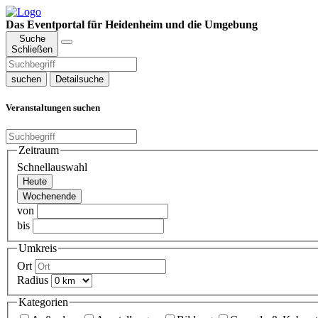
Das Eventportal für Heidenheim und die Umgebung
Suche
Schließen
suchen
Detailsuche
Veranstaltungen suchen
Zeitraum
Schnellauswahl
Heute
Wochenende
von
bis
Umkreis
Ort
Radius
Kategorien