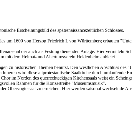
tonische Erscheinungsbild des spätrenaissancezeitlichen Schlosses.
des um 1600 von Herzog Friedrich I. von Württemberg erbauten "Unter
enarsenal der auch als Festung dienenden Anlage. Hier vermitteln Sch
am mit dem Heimat- und Altertumsverein Heidenheim anbietet.
ngen zu historischen Themen benutzt. Den westlichen Abschluss des "Un
rem Inneren wird diese altprotestantische Saalkirche durch umlaufende 
ge Chor im Norden des querrechteckigen Kirchensaals weist ein Scheinge
ungsvollen Rahmen für die Konzertreihe "Museumsmusik".
der Obervogteisaal zu erreichen. Hier werden saisonal wechselnde Aus