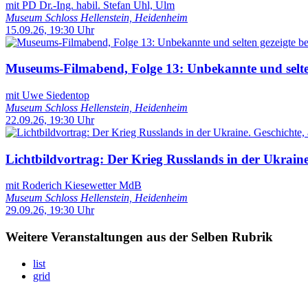
mit PD Dr.-Ing. habil. Stefan Uhl, Ulm
Museum Schloss Hellenstein, Heidenheim
15.09.26, 19:30 Uhr
Museums-Filmabend, Folge 13: Unbekannte und selten
mit Uwe Siedentop
Museum Schloss Hellenstein, Heidenheim
22.09.26, 19:30 Uhr
Lichtbildvortrag: Der Krieg Russlands in der Ukraine.
mit Roderich Kiesewetter MdB
Museum Schloss Hellenstein, Heidenheim
29.09.26, 19:30 Uhr
Weitere Veranstaltungen aus der Selben Rubrik
list
grid