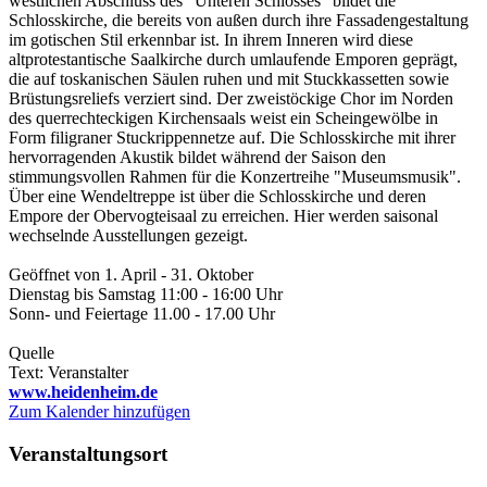
westlichen Abschluss des "Unteren Schlosses" bildet die
Schlosskirche, die bereits von außen durch ihre Fassadengestaltung
im gotischen Stil erkennbar ist. In ihrem Inneren wird diese
altprotestantische Saalkirche durch umlaufende Emporen geprägt,
die auf toskanischen Säulen ruhen und mit Stuckkassetten sowie
Brüstungsreliefs verziert sind. Der zweistöckige Chor im Norden
des querrechteckigen Kirchensaals weist ein Scheingewölbe in
Form filigraner Stuckrippennetze auf. Die Schlosskirche mit ihrer
hervorragenden Akustik bildet während der Saison den
stimmungsvollen Rahmen für die Konzertreihe "Museumsmusik".
Über eine Wendeltreppe ist über die Schlosskirche und deren
Empore der Obervogteisaal zu erreichen. Hier werden saisonal
wechselnde Ausstellungen gezeigt.
Geöffnet von 1. April - 31. Oktober
Dienstag bis Samstag 11:00 - 16:00 Uhr
Sonn- und Feiertage 11.00 - 17.00 Uhr
Quelle
Text: Veranstalter
www.heidenheim.de
Zum Kalender hinzufügen
Veranstaltungsort