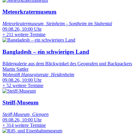
Meteorkratermuseum
Meteorkratermuseum, Steinheim - Sontheim im Stubental
09.08.26, 10:00 Uhr
+
211 weitere Termine
Bangladesh – ein schwieriges Land
Bildergalerie aus dem Blickwinkel des Geografen und Backpackers
Martin Sattler
Wohnstift Hansegisreute, Heidenheim
09.08.26, 10:00 Uhr
+
52 weitere Termine
Steiff-Museum
Steiff-Museum, Giengen
09.08.26, 10:00 Uhr
+
314 weitere Termine