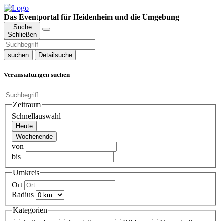
Das Eventportal für Heidenheim und die Umgebung
Suche
Schließen
suchen
Detailsuche
Veranstaltungen suchen
Zeitraum
Schnellauswahl
Heute
Wochenende
von
bis
Umkreis
Ort
Radius
Kategorien