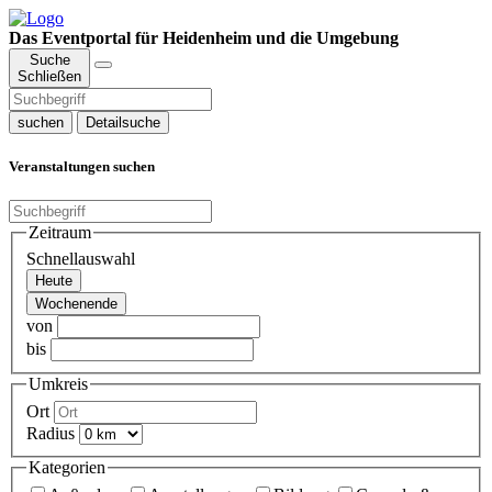
Das Eventportal für Heidenheim und die Umgebung
Suche
Schließen
suchen
Detailsuche
Veranstaltungen suchen
Zeitraum
Schnellauswahl
Heute
Wochenende
von
bis
Umkreis
Ort
Radius
Kategorien