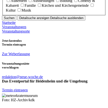
Außerdem
Ausstellungen
Bildung
Comedy &
Kabarett
Familie
Kirchen und Kirchengemeinde
Kultur
Musik
Suchen
Detailsuche anzeigen
Detailsuche ausblenden
Startseite
Veranstaltungen
Veranstaltungsorte
Jetzt kostenlos
Termin eintragen
Zur Weberfassung
Veranstaltungsstätte
vorschlagen
redaktion@neue-woche.de
Das Eventportal für Heidenheim und die Umgebung
Termin eintragen
Foto: HZ-Archiv/kdk