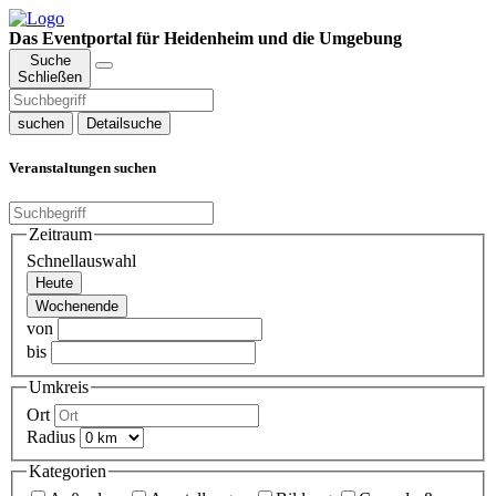
Das Eventportal für Heidenheim und die Umgebung
Suche
Schließen
suchen
Detailsuche
Veranstaltungen suchen
Zeitraum
Schnellauswahl
Heute
Wochenende
von
bis
Umkreis
Ort
Radius
Kategorien