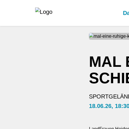
Da
MAL 
SCHI
SPORTGELÄND
18.06.26, 18:3
LandFrauen Heiden