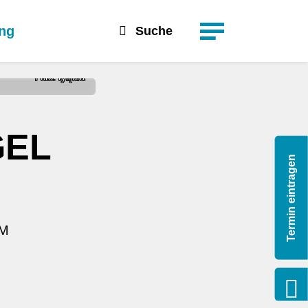
suchen
Detailsuche
ung
Suche
Foto: tylijura
GEL
Termin eintragen
IM