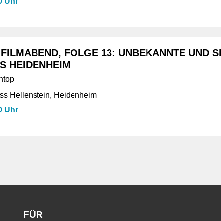
0 Uhr
FILMABEND, FOLGE 13: UNBEKANNTE UND 
US HEIDENHEIM
ntop
s Hellenstein, Heidenheim
0 Uhr
FÜR