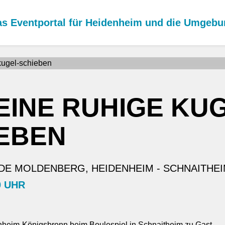
s Eventportal für Heidenheim und die Umgeb
EINE RUHIGE KU
EBEN
E MOLDENBERG, HEIDENHEIM - SCHNAITHE
0 UHR
heim-Königsbronn beim Boulespiel in Schnaitheim zu Gast