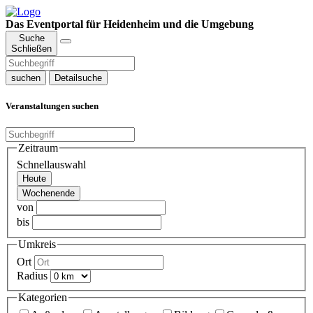
Das Eventportal für Heidenheim und die Umgebung
Suche
Schließen
suchen
Detailsuche
Veranstaltungen suchen
Zeitraum
Schnellauswahl
Heute
Wochenende
von
bis
Umkreis
Ort
Radius
Kategorien