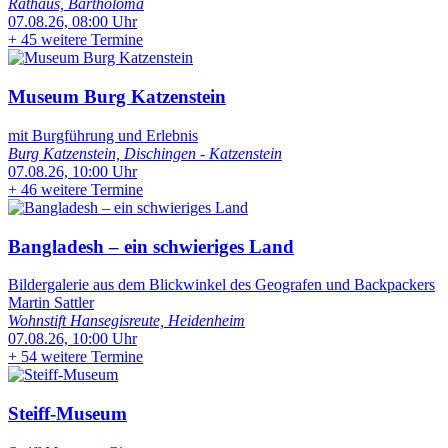
Rathaus, Bartholomä
07.08.26, 08:00 Uhr
+
45 weitere Termine
Museum Burg Katzenstein
mit Burgführung und Erlebnis
Burg Katzenstein, Dischingen - Katzenstein
07.08.26, 10:00 Uhr
+
46 weitere Termine
Bangladesh – ein schwieriges Land
Bildergalerie aus dem Blickwinkel des Geografen und Backpackers
Martin Sattler
Wohnstift Hansegisreute, Heidenheim
07.08.26, 10:00 Uhr
+
54 weitere Termine
Steiff-Museum