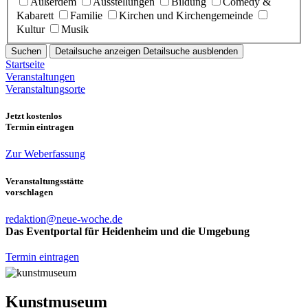
Außerdem
Ausstellungen
Bildung
Comedy &
Kabarett
Familie
Kirchen und Kirchengemeinde
Kultur
Musik
Suchen
Detailsuche anzeigen
Detailsuche ausblenden
Startseite
Veranstaltungen
Veranstaltungsorte
Jetzt kostenlos
Termin eintragen
Zur Weberfassung
Veranstaltungsstätte
vorschlagen
redaktion@neue-woche.de
Das Eventportal für Heidenheim und die Umgebung
Termin eintragen
Kunstmuseum