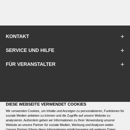
KONTAKT
SERVICE UND HILFE
FÜR VERANSTALTER
DIESE WEBSEITE VERWENDET COOKIES
Wir verwenden Cookies, um Inhalte und Anzeigen zu personalisieren, Funktionen für
soziale Medien anbieten zu können und die Zugriffe auf unsere Website zu
analysieren. Außerdem geben wir Informationen zu Ihrer Verwendung unserer
Website an unsere Partner für soziale Medien, Werbung und Analysen weiter.
Unsere Partner führen diese Informationen möglicherweise mit weiteren Daten