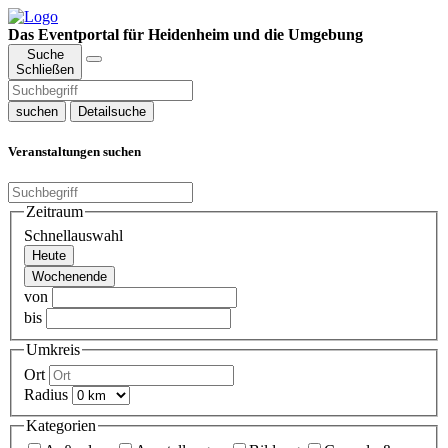
Das Eventportal für Heidenheim und die Umgebung
Suche
Schließen
suchen
Detailsuche
Veranstaltungen suchen
Zeitraum
Schnellauswahl
Heute
Wochenende
von
bis
Umkreis
Ort
Radius
Kategorien