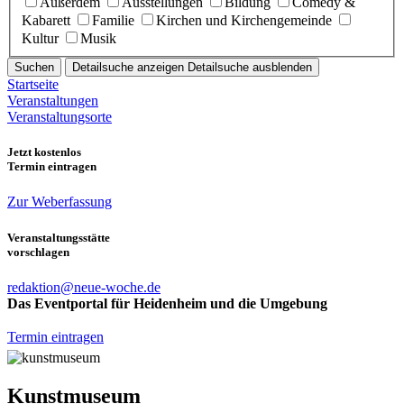
Außerdem
Ausstellungen
Bildung
Comedy &
Kabarett
Familie
Kirchen und Kirchengemeinde
Kultur
Musik
Suchen
Detailsuche anzeigen
Detailsuche ausblenden
Startseite
Veranstaltungen
Veranstaltungsorte
Jetzt kostenlos
Termin eintragen
Zur Weberfassung
Veranstaltungsstätte
vorschlagen
redaktion@neue-woche.de
Das Eventportal für Heidenheim und die Umgebung
Termin eintragen
Kunstmuseum