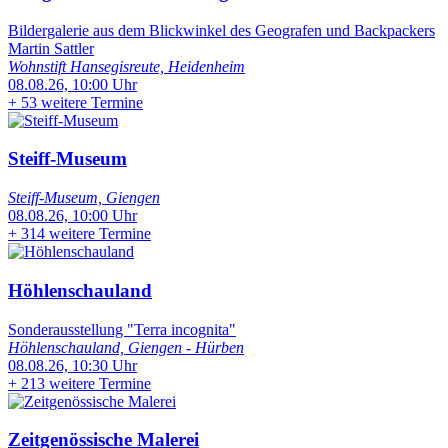
Bildergalerie aus dem Blickwinkel des Geografen und Backpackers
Martin Sattler
Wohnstift Hansegisreute, Heidenheim
08.08.26, 10:00 Uhr
+
53 weitere Termine
Steiff-Museum
Steiff-Museum, Giengen
08.08.26, 10:00 Uhr
+
314 weitere Termine
Höhlenschauland
Sonderausstellung "Terra incognita"
Höhlenschauland, Giengen - Hürben
08.08.26, 10:30 Uhr
+
213 weitere Termine
Zeitgenössische Malerei