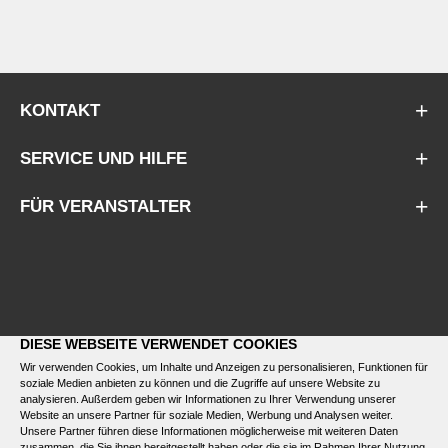
KONTAKT
SERVICE UND HILFE
FÜR VERANSTALTER
DIESE WEBSEITE VERWENDET COOKIES
Wir verwenden Cookies, um Inhalte und Anzeigen zu personalisieren, Funktionen für
soziale Medien anbieten zu können und die Zugriffe auf unsere Website zu
analysieren. Außerdem geben wir Informationen zu Ihrer Verwendung unserer
Website an unsere Partner für soziale Medien, Werbung und Analysen weiter.
Unsere Partner führen diese Informationen möglicherweise mit weiteren Daten
zusammen, die Sie ihnen bereitgestellt haben oder die sie im Rahmen Ihrer Nutzung