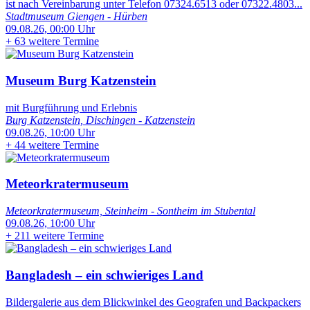
ist nach Vereinbarung unter Telefon 07324.6513 oder 07322.4803...
Stadtmuseum Giengen - Hürben
09.08.26, 00:00 Uhr
+
63 weitere Termine
Museum Burg Katzenstein
mit Burgführung und Erlebnis
Burg Katzenstein, Dischingen - Katzenstein
09.08.26, 10:00 Uhr
+
44 weitere Termine
Meteorkratermuseum
Meteorkratermuseum, Steinheim - Sontheim im Stubental
09.08.26, 10:00 Uhr
+
211 weitere Termine
Bangladesh – ein schwieriges Land
Bildergalerie aus dem Blickwinkel des Geografen und Backpackers