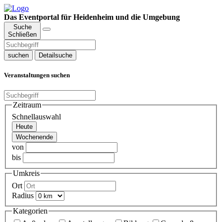
Das Eventportal für Heidenheim und die Umgebung
Suche
Schließen
suchen
Detailsuche
Veranstaltungen suchen
Zeitraum
Schnellauswahl
Heute
Wochenende
von
bis
Umkreis
Ort
Radius
Kategorien