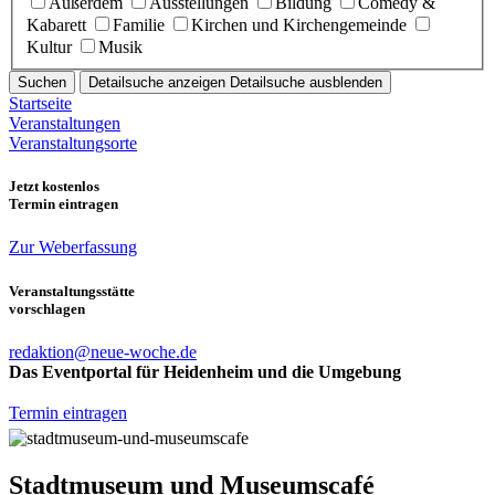
Außerdem
Ausstellungen
Bildung
Comedy &
Kabarett
Familie
Kirchen und Kirchengemeinde
Kultur
Musik
Suchen
Detailsuche anzeigen
Detailsuche ausblenden
Startseite
Veranstaltungen
Veranstaltungsorte
Jetzt kostenlos
Termin eintragen
Zur Weberfassung
Veranstaltungsstätte
vorschlagen
redaktion@neue-woche.de
Das Eventportal für Heidenheim und die Umgebung
Termin eintragen
Stadtmuseum und Museumscafé