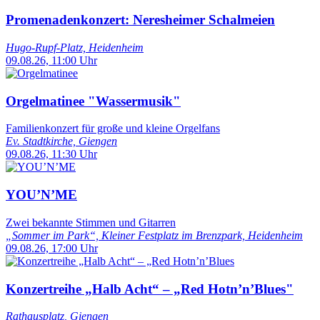
Promenadenkonzert: Neresheimer Schalmeien
Hugo-Rupf-Platz, Heidenheim
09.08.26, 11:00 Uhr
Orgelmatinee "Wassermusik"
Familienkonzert für große und kleine Orgelfans
Ev. Stadtkirche, Giengen
09.08.26, 11:30 Uhr
YOU’N’ME
Zwei bekannte Stimmen und Gitarren
„Sommer im Park“, Kleiner Festplatz im Brenzpark, Heidenheim
09.08.26, 17:00 Uhr
Konzertreihe „Halb Acht“ – „Red Hotn’n’Blues"
Rathausplatz, Giengen