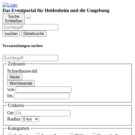
Das Eventportal für Heidenheim und die Umgebung
Suche
Schließen
suchen
Detailsuche
Veranstaltungen suchen
Zeitraum
Schnellauswahl
Heute
Wochenende
von
bis
Umkreis
Ort
Radius
Kategorien