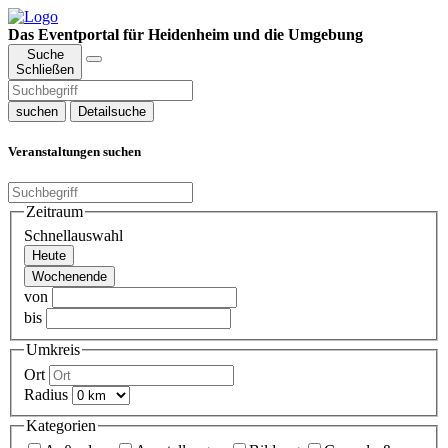
Das Eventportal für Heidenheim und die Umgebung
Suche
Schließen
suchen
Detailsuche
Veranstaltungen suchen
Zeitraum
Schnellauswahl
Heute
Wochenende
von
bis
Umkreis
Ort
Radius
Kategorien