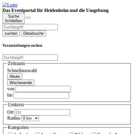
Das Eventportal für Heidenheim und die Umgebung
Suche
Schließen
suchen
Detailsuche
Veranstaltungen suchen
Zeitraum
Schnellauswahl
Heute
Wochenende
von
bis
Umkreis
Ort
Radius
Kategorien